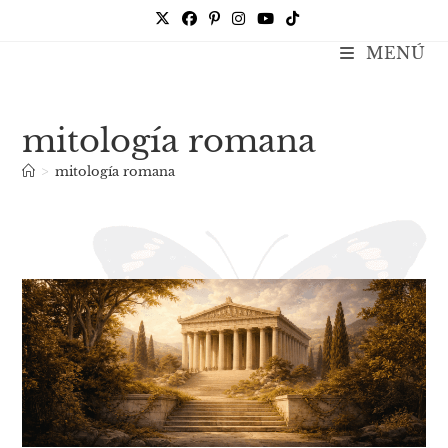
Ir
al
MENÚ
Kate Galtor
contenido
mitología romana
>
mitología romana