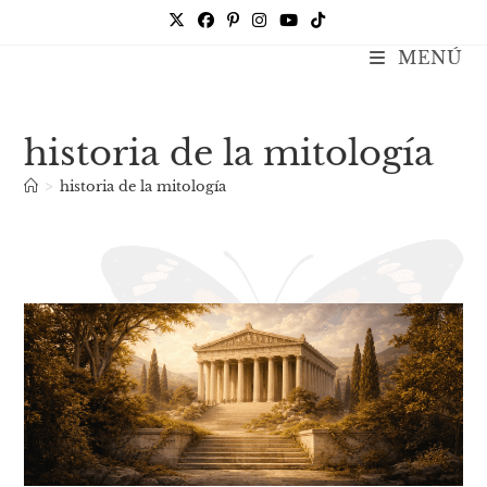
Ir
al
MENÚ
Kate Galtor
contenido
historia de la mitología
>
historia de la mitología