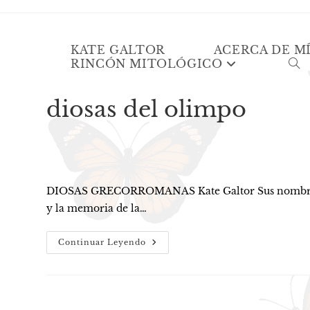
Ir
Kate Galtor
al
contenido
KATE GALTOR
ACERCA DE M
RINCÓN MITOLÓGICO
AL
BÚ
DE
diosas del olimpo
LA
WE
DIOSAS GRECORROMANAS Kate Galtor Sus nombres han p
y la memoria de la…
Diosas
Continuar Leyendo