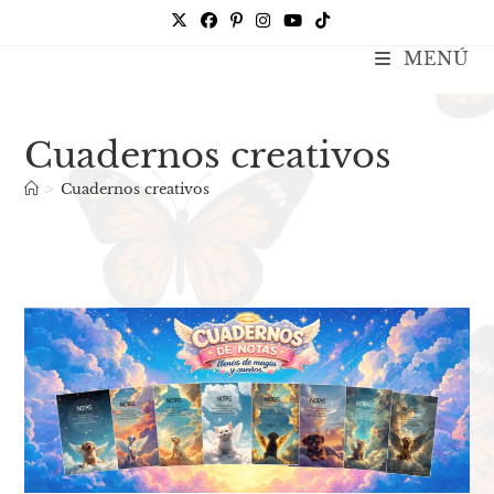
Ir
al
MENÚ
Kate Galtor
contenido
Cuadernos creativos
>
Cuadernos creativos