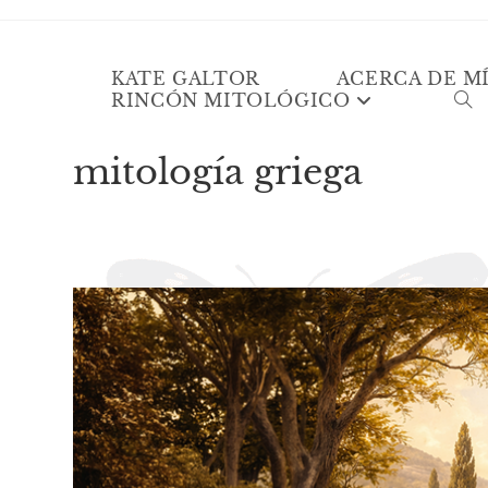
Ir
Kate Galtor
al
contenido
KATE GALTOR
ACERCA DE M
RINCÓN MITOLÓGICO
AL
BÚ
DE
mitología griega
LA
WE