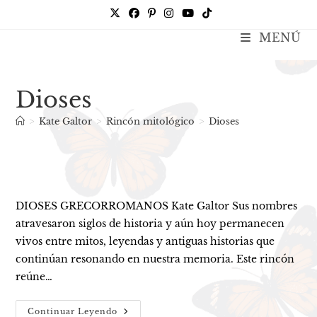
Ir
al
MENÚ
Kate Galtor
contenido
Dioses
>
Kate Galtor
>
Rincón mitológico
>
Dioses
DIOSES GRECORROMANOS Kate Galtor Sus nombres
atravesaron siglos de historia y aún hoy permanecen
vivos entre mitos, leyendas y antiguas historias que
continúan resonando en nuestra memoria. Este rincón
reúne…
Dioses
Continuar Leyendo