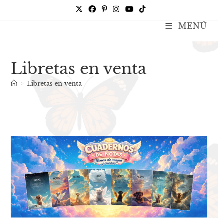
Ir
al
MENÚ
Kate Galtor
contenido
Libretas en venta
>
Libretas en venta